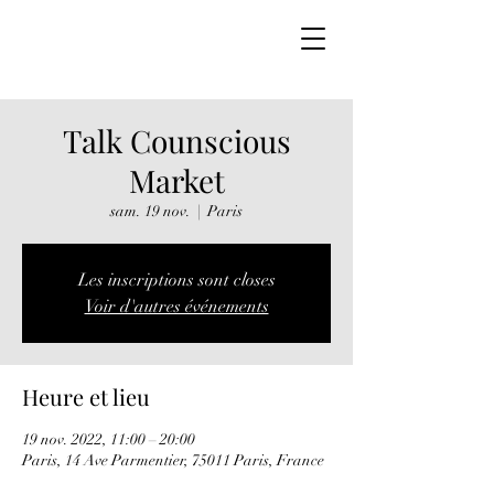
ODY THOMAS
Talk Counscious
Market
sam. 19 nov.
  |  
Paris
Les inscriptions sont closes
Voir d'autres événements
Heure et lieu
19 nov. 2022, 11:00 – 20:00
Paris, 14 Ave Parmentier, 75011 Paris, France